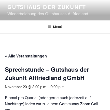
Zum
GUTSHAUS DER ZUKUNFT
Inhalt
Wiederbelebung des Gutshauses Altfriedland
springen
Menü
« Alle Veranstaltungen
Sprechstunde – Gutshaus der
Zukunft Altfriedland gGmbH
November 20 @ 8:00 p.m.
-
9:00 p.m.
Einmal pro Quartal (oder gerne auch jederzeit auf
Nachfrage) laden wir zu einem Community Zoom Call
ein.