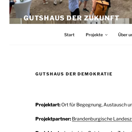
Zum
Inhalt
GUTSHAUS DER ZUKUNFT
springen
Wiederbelebung des Gutshauses Altfr
Start
Projekte
Über u
GUTSHAUS DER DEMOKRATIE
Projektart:
Ort für Begegnung, Austausch u
Projektpartner:
Brandenburgische Landeszen