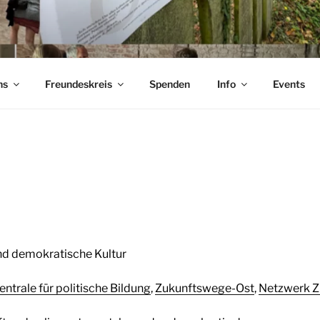
iedland
ns
Freundeskreis
Spenden
Info
Events
nd demokratische Kultur
trale für politische Bildung
,
Zukunftswege-Ost
,
Netzwerk Z