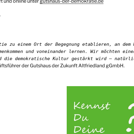
t und online unter
gutshaus-der-demokratie.de
4
tie zu einem Ort der Begegnung etablieren, an dem 
menkommen und voneinander lernen. Wir möchten eine
d die demokratische Kultur gestärkt wird – natürli
ftsführer der Gutshaus der Zukunft Altfriedland gGmbH.