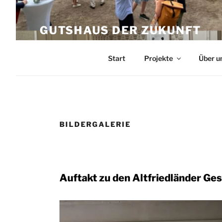
Zum
Inhalt
GUTSHAUS DER ZUKUNFT
springen
Wiederbelebung des Gutshauses Altfr
Start
Projekte
Über u
BILDERGALERIE
Auftakt zu den Altfriedländer Ge