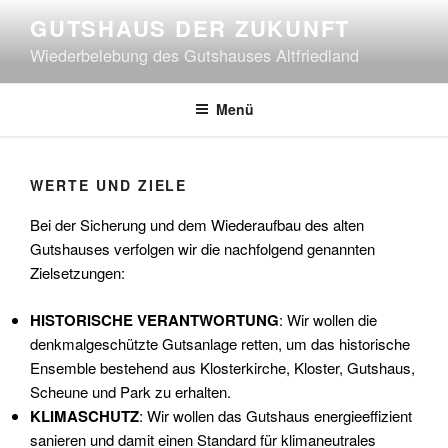
Zum
GUTSHAUS DER ZUKUNFT
Inhalt
Wiederbelebung des Gutshauses Altfriedland
springen
Menü
WERTE UND ZIELE
Bei der Sicherung und dem Wiederaufbau des alten
Gutshauses verfolgen wir die nachfolgend genannten
Zielsetzungen:
HISTORISCHE VERANTWORTUNG
: Wir wollen die
denkmalgeschützte Gutsanlage retten, um das historische
Ensemble bestehend aus Klosterkirche, Kloster, Gutshaus,
Scheune und Park zu erhalten.
KLIMASCHUTZ
: Wir wollen das Gutshaus energieeffizient
sanieren und damit einen Standard für klimaneutrales