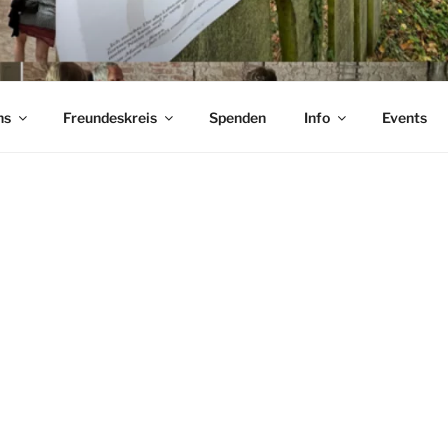
iedland
ns
Freundeskreis
Spenden
Info
Events