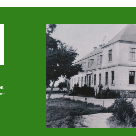
en
.
bot