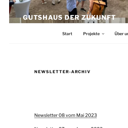
Zum
Inhalt
GUTSHAUS DER ZUKUNFT
springen
Wiederbelebung des Gutshauses Altfr
Start
Projekte
Über u
NEWSLETTER-ARCHIV
Newsletter 08 vom Mai 2023