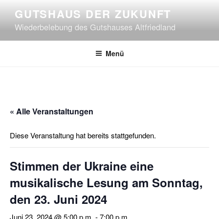
Zum
GUTSHAUS DER ZUKUNFT
Inhalt
Wiederbelebung des Gutshauses Altfriedland
springen
Menü
« Alle Veranstaltungen
Diese Veranstaltung hat bereits stattgefunden.
Stimmen der Ukraine eine
musikalische Lesung am Sonntag,
den 23. Juni 2024
Juni 23, 2024 @ 5:00 p.m.
-
7:00 p.m.