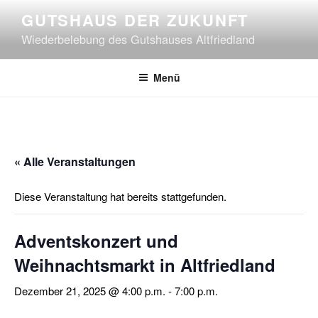
Zum
GUTSHAUS DER ZUKUNFT
Inhalt
Wiederbelebung des Gutshauses Altfriedland
springen
Menü
« Alle Veranstaltungen
Diese Veranstaltung hat bereits stattgefunden.
Adventskonzert und
Weihnachtsmarkt in Altfriedland
Dezember 21, 2025 @ 4:00 p.m.
-
7:00 p.m.