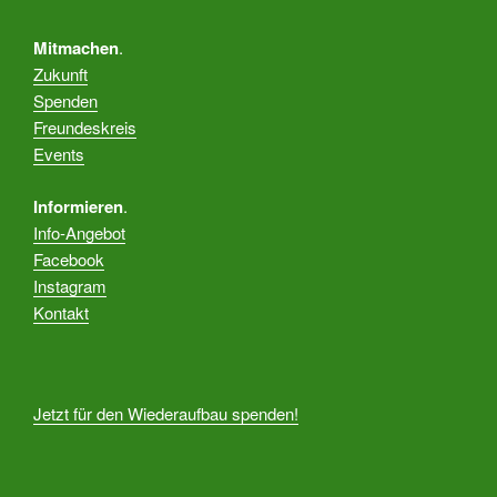
A
i
n
g
Mitmachen
.
s
a
Zukunft
t
i
Spenden
i
c
Freundeskreis
o
h
Events
n
t
Informieren
.
e
Info-Angebot
n
Facebook
,
Instagram
N
Kontakt
a
v
i
Jetzt für den Wiederaufbau spenden!
g
a