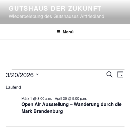
Zum
GUTSHAUS DER ZUKUNFT
Inhalt
Wiederbelebung des Gutshauses Altfriedland
springen
Menü
Veranstaltungen
V
V
3/20/2026
S
T
e
e
u
D
a
für
Laufend
r
c
r
a
g
h
a
t
März
a
März 1 @ 8:00 a.m.
-
April 30 @ 5:00 p.m.
e
n
u
Open Air Ausstellung – Wanderung durch die
n
20,
s
m
Mark Brandenburg
s
t
w
2026
t
a
ä